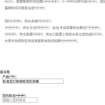
6、周期降雨时间范围：0～9999分钟可设，
露期时间可随意设定；
四、供水系统：
1、供水方式：自动/手动双重供水模式；
2、供水装置：供水口配置小型软水机过滤机组
水质中杂质附在样品表面影响测试结果；
留言框
产品：
您的姓名：