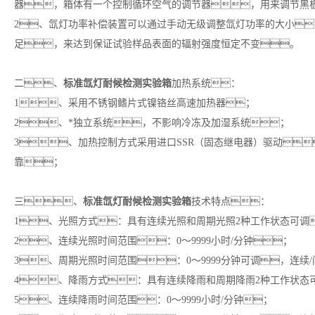
器，箱体有一个控制循环空气的调节器，用来调节黑
2、氙灯功率补偿装置可以通过手动无级调整氙灯功率的大小
足，来达到保证试验样品表面的辐射强度恒定不变。
二、
标准
氙灯耐候检测实验箱
加热系统：
1、采用不锈钢鳍片式镍铬丝高速加热器；
2、*独立系统，不影响冷冻及加湿系统；
3、加热控制方式采用进口SSR（固态继电器）驱动
靠；
三、
标准氙灯耐候检测实验箱
技术特点：
1、光照方式：具有连续光照和周期光照2种工作状态可调
2、连续光照时间范围：0～9999小时/分钟；
3、周期光照时间范围：0～9999分钟可调，连
4、降雨方式：具有连续降雨和周期降雨2种工作状态
5、连续降雨时间范围：0～9999小时/分钟；