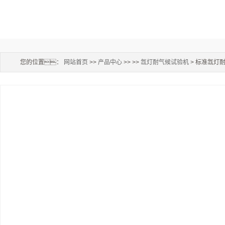
您的位置：
网站首页
>>
产品中心
>> >>
氙灯耐气候试验机
> 标准氙灯