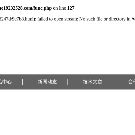
e19232528.com/func.php
on line
127
247d/9c7b8.html): failed to open stream: No such file or directory in
/
品中心
新闻动态
技术文章
合