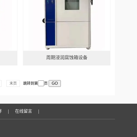
周期浸润腐蚀箱设备
末页
跳转到第
页
|
|
伴
在线留言